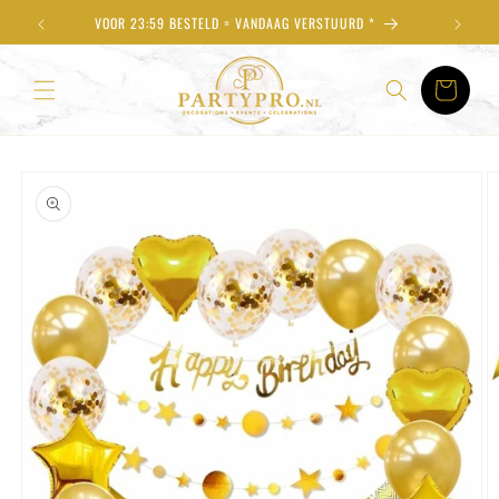
Meteen
VOOR 23:59 BESTELD = VANDAAG VERSTUURD *
naar de
content
Winkelwagen
Ga direct naar
productinformatie