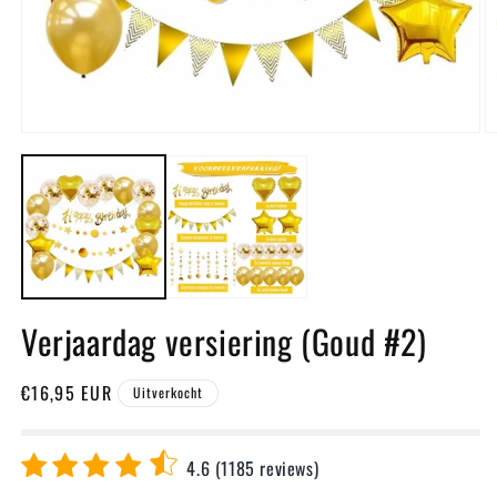
Media
M
1
2
openen
o
in
in
modaal
m
Verjaardag versiering (Goud #2)
Normale
€16,95 EUR
Uitverkocht
prijs
4.6 (1185 reviews)