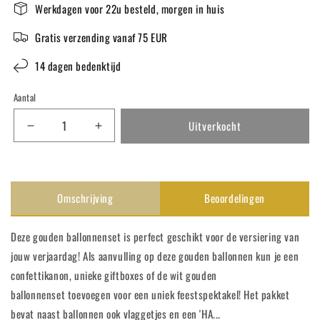
Werkdagen voor 22u besteld, morgen in huis
Gratis verzending vanaf 75 EUR
14 dagen bedenktijd
Aantal
Uitverkocht
Aantal
Aantal
verlagen
verhogen
voor
voor
Verjaardag
Verjaardag
versiering
versiering
Omschrijving
Beoordelingen
(Goud
(Goud
#2)
#2)
Deze gouden ballonnenset is perfect geschikt voor de versiering van
jouw verjaardag! Als aanvulling op deze gouden ballonnen kun je een
confettikanon, unieke giftboxes of de wit gouden
ballonnenset toevoegen voor een uniek feestspektakel! Het pakket
bevat naast ballonnen ook vlaggetjes en een 'HA...